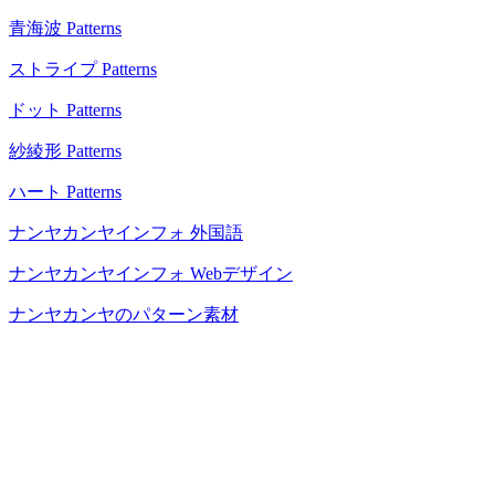
青海波 Patterns
ストライプ Patterns
ドット Patterns
紗綾形 Patterns
ハート Patterns
ナンヤカンヤインフォ 外国語
ナンヤカンヤインフォ Webデザイン
ナンヤカンヤのパターン素材